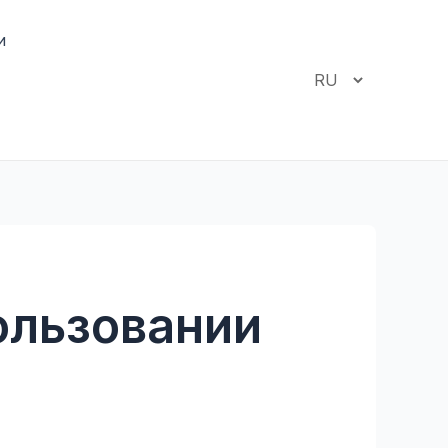
и
Выбрать
язык
ользовании