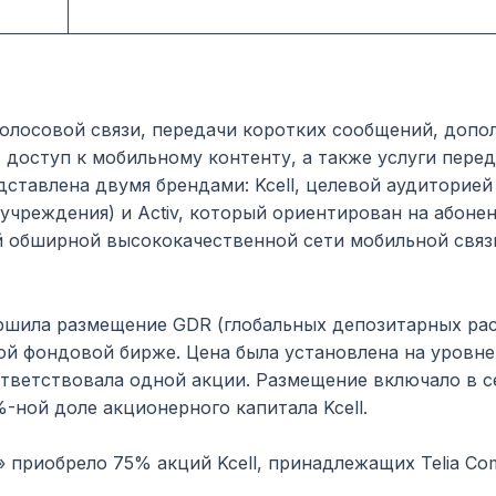
голосовой связи, передачи коротких сообщений, допол
оступ к мобильному контенту, а также услуги переда
дставлена двумя брендами: Kcell, целевой аудиторие
 учреждения) и Activ, который ориентирован на абоне
й обширной высококачественной сети мобильной связи
вершила размещение GDR (глобальных депозитарных р
ой фондовой бирже. Цена была установлена на уровне 
ответствовала одной акции. Размещение включало в с
ной доле акционерного капитала Kcell.
 приобрело 75% акций Kcell, принадлежащих Telia Comp