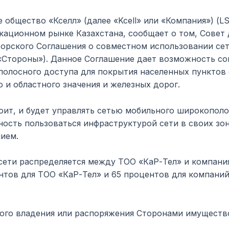
общество «Кселл» (далее «Kcell» или «Компания») (LSE
ационном рынке Казахстана, сообщает о том, Совет
орского Соглашения о совместном использовании сет
«Стороны»). Данное Соглашение дает возможность со
олосного доступа для покрытия населенных пунктов с
 и областного значения и железных дорог.
ит, и будет управлять сетью мобильного широкополос
сть пользоваться инфраструктурой сети в своих зон
ием.
сети распределяется между ТОО «КаР-Тел» и компани
нтов для ТОО «КаР-Тел» и 65 процентов для компаний
ого владения или распоряжения Сторонами имущест