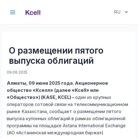
Перейти
к
Выбрать
Main
содержимому
язык
Menu
О размещении пятого
выпуска облигаций
09.06.2025
Алматы, 09 июня 2025 года. Акционерное
общество «Кселл» (далее «Kcell» или
«Общество») (KASE, KCEL) –
один из крупных
операторов сотовой связи на телекоммуникационном
рынке Казахстана, сообщает о размещении пятого
выпуска купонных облигаций в рамках облигационной
программы на площадке Astana International Exchange
(АО «Астанинская международная биржа»)