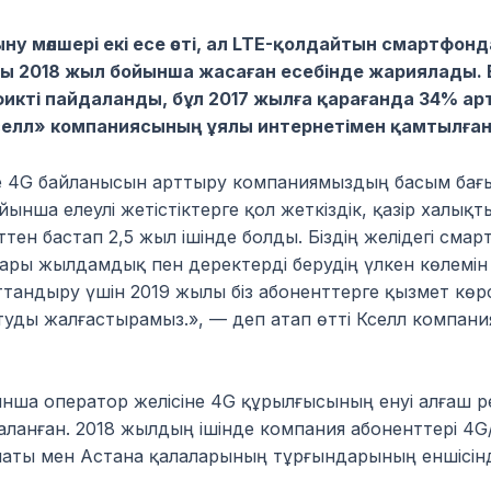
ну мөлшері екі есе өсті, ал LTE-қолдайтын смартфонда
 2018 жыл бойынша жасаған есебінде жариялады. Ес
фикті пайдаланды, бұл 2017 жылға қарағанда 34% ар
селл» компаниясының ұялы интернетімен қамтылған
е 4G байланысын арттыру компаниямыздың басым бағы
йынша елеулі жетістіктерге қол жеткіздік, қазір халық
әттен бастап 2,5 жыл ішінде болды. Біздің желідегі с
ары жылдамдық пен деректерді берудің үлкен көлемін 
ғаттандыру үшін 2019 жылы біз абоненттерге қызмет кө
туды жалғастырамыз.», — деп атап өтті Кселл компа
ша оператор желісіне 4G құрылғысының енуі алғаш р
ланған. 2018 жылдың ішінде компания абоненттері 4G/L
маты мен Астана қалаларының тұрғындарының еншісін