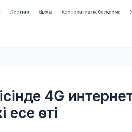
ы
Листинг
Қаржы
Корпоративтік басқарма
сінде 4G интернет
 есе өсті