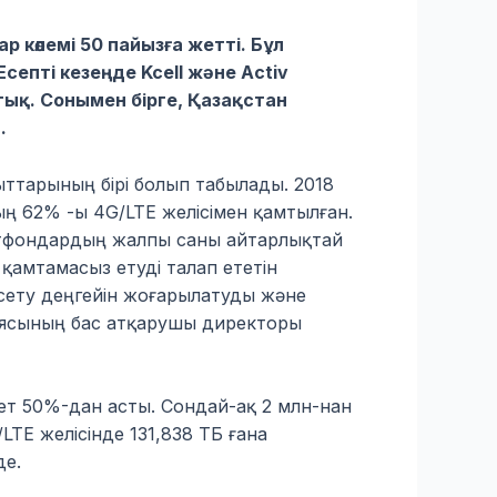
р көлемі 50 пайызға жетті. Бұл
епті кезеңде Kcell және Activ
тық. Сонымен бірге, Қазақстан
.
ттарының бірі болып табылады. 2018
тың 62% -ы 4G/LTE желісімен қамтылған.
мартфондардың жалпы саны айтарлықтай
қамтамасыз етуді талап ететін
рсету деңгейін жоғарылатуды және
ниясының бас атқарушы директоры
ет 50%-дан асты. Сондай-ақ 2 млн-нан
TE желісінде 131,838 ТБ ғана
де.