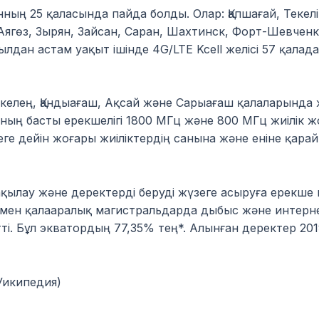
нның 25 қаласында пайда болды. Олар: Қапшағай, Текелі,
ягөз, Зырян, Зайсан, Саран, Шахтинск, Форт-Шевченко,
ылдан астам уақыт ішінде 4G/LTE Kcell желісі 57 қалад
аскелең, Қандыағаш, Ақсай және Сарыағаш қалаларынд
ың басты ерекшелігі 1800 МГц және 800 МГц жиілік жо
есеге дейін жоғары жиіліктердің санына және еніне қа
қылау және деректерді беруді жүзеге асыруға ерекше 
 мен қалааралық магистральдарда дыбыс және интерне
ті. Бұл экватордың 77,35% тең*. Алынған деректер 20
Уикипедия)