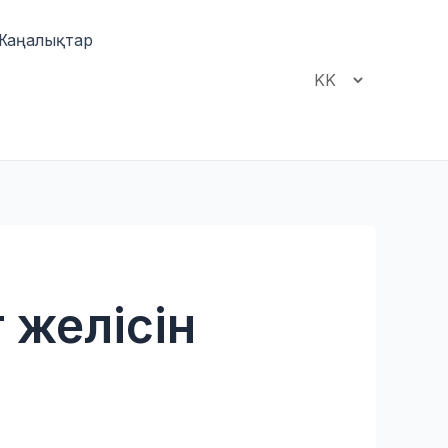
Жаңалықтар
Choose
a
language
 желісін