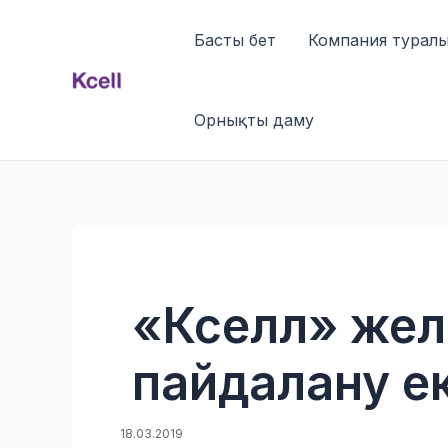
Skip
to
Басты бет
Компания турал
content
Орнықты даму
«Кселл» желі
пайдалану екі
18.03.2019