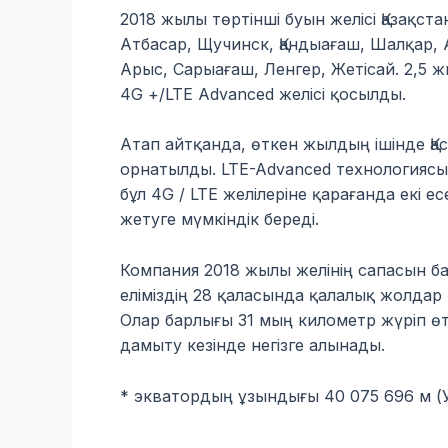
2018 жылы төртінші буын желісі Қазақста
Атбасар, Щучинск, Қандыағаш, Шалқар, А
Арыс, Сарыағаш, Ленгер, Жетісай. 2,5 ж
4G +/LTE Advanced желісі қосылды.
Атап айтқанда, өткен жылдың ішінде Қ
орнатылды. LTE-Advanced технологиясын
бұл 4G / LTE желілеріне қарағанда екі 
жетуге мүмкіндік береді.
Компания 2018 жылы желінің сапасын ба
еліміздің 28 қаласында қалалық жолдар
Олар барлығы 31 мың километр жүріп өт
дамыту кезінде негізге алынады.
* экватордың ұзындығы 40 075 696 м (