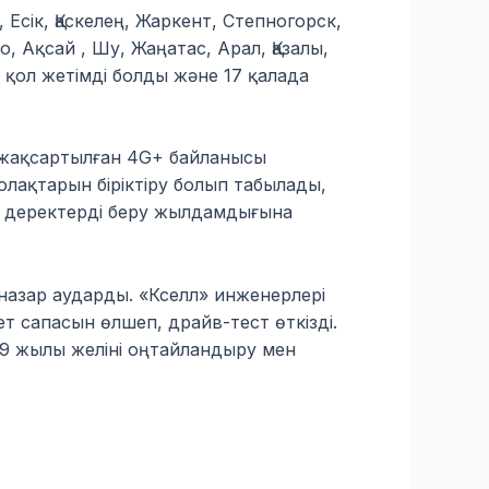
 Есік, Қаскелең, Жаркент, Степногорск,
 Ақсай , Шу, Жаңатас, Арал, Қазалы,
а қол жетімді болды және 17 қалада
а жақсартылған 4G+ байланысы
лақтарын біріктіру болып табылады,
рай деректерді беру жылдамдығына
назар аударды. «Кселл» инженерлері
т сапасын өлшеп, драйв-тест өткізді.
19 жылы желіні оңтайландыру мен