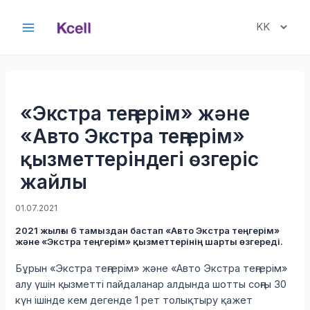
Skip
to
Choose
Main
content
a
Menu
language
«Экстра теңгерім» және
«Авто Экстра теңгерім»
қызметтеріндегі өзгеріс
жайлы
01.07.2021
2021 жылғы 6 тамыздан бастап «Авто Экстра теңгерім»
және «Экстра теңгерім» қызметтерінің шарты өзгереді.
Бұрын «Экстра теңгерім» және «Авто Экстра теңгерім»
алу үшін қызметті пайдаланар алдында шотты соңғы 30
күн ішінде кем дегенде 1 рет толықтыру қажет