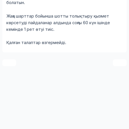
болатын.
Жаңа шарттар бойынша шотты толықтыру қызмет
көрсетуді пайдаланар алдында соңғы 60 күн ішінде
кемінде 1 рет өтуі тиіс.
Қалған талаптар өзгермейді.
Post
navigation