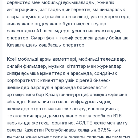
сервистер мен мобильді қосымшаларды, жүйелік
интеграцияны, заттардың интернетін, машинааралық
өзара іс-қимылды (machinetomachine), үлкен деректерді
жинау және өңдеу және бұлттық есептеулер
саласындағы АТ-шешімдерді ұсынатын қазақстандық
оператор. Смартфон + тариф сервисін ұсыну бойынша
Қазақстандағы көшбасшы оператор.
Kcell мобильді қаржы қызметтері, мобильді теледидар,
онлайн фильмдер, музыка, кітаптар мен журналдар
сияқты қосымша қызметтердің арқасында, сондай-ақ
корпоративтік клиенттер үшін бірегей бизнес-
шешімдер әзірлеудің арқасында бәсекелестік
артықшылығы бар Қазақстанның ірі цифрлық экожүйесіне
айналды. Компания сатылас, инфрақұрылымдық
шешімдер стратегиясын іске асыру, инновациялық
технологияларды дамыту және енгізу есебінен В2В
нарығында жетекші орынға ие. 4G/LTE желісімен қамту
саласы Қазақстан Республикасы халқының 67,5% -ын
қамтиды және қызметтердің жоғары сапасын қамтамасыз