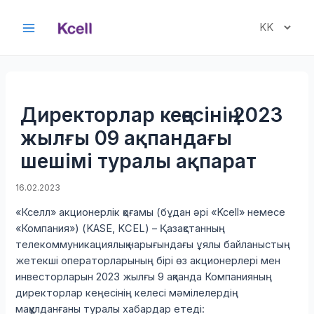
Skip
to
Choose
Main
content
a
Menu
language
Директорлар кеңесінің 2023
жылғы 09 ақпандағы
шешімі туралы ақпарат
16.02.2023
«Кселл» акционерлік қоғамы (бұдан әрі «Kcell» немесе
«Компания») (KASE, KCEL) – Қазақстанның
телекоммуникациялық нарығындағы ұялы байланыстың
жетекші операторларының бірі өз акционерлері мен
инвесторларын 2023 жылғы 9 ақпанда Компанияның
директорлар кеңесінің келесі мәмілелердің
мақұлданғаны туралы хабардар етеді: