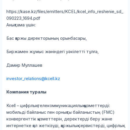
https://kase.kz/files/emitters/KCEL/kcel_info_reshenie_sd_
090223_1694.pdf
Анықтама үшін:
Бас қаржы директорының орынбасары,
Биржамен жұмыс жөніндегі уәкілетті тұлға,
Дамир Муллашев
investor_relations@kcell.kz
Компания туралы
Kcell – цифрлық телекоммуникациялық қызметтерді:
мобильді байланыс пен орнықты байланыстың (FMC)
конвергенттік қызметтерін, деректерді беру және
интернетке қол жеткізуді, қаржылық сервистерді, цифрлық