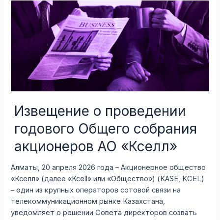
общего
собрания
акционеров,
состоявшегося
26
мая
2026
года
Извещение о проведении
годового Общего собрания
акционеров АО «Кселл»
Алматы, 20 апреля 2026 года – Акционерное общество
«Кселл» (далее «Kcell» или «Общество») (KASE, KCEL)
– один из крупных операторов сотовой связи на
телекоммуникационном рынке Казахстана,
уведомляет о решении Совета директоров созвать