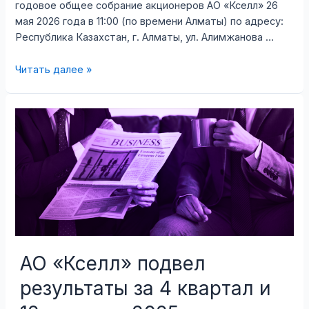
годовое общее собрание акционеров АО «Кселл» 26
мая 2026 года в 11:00 (по времени Алматы) по адресу:
Республика Казахстан, г. Алматы, ул. Алимжанова …
Извещение
Читать далее »
о
проведении
годового
Общего
собрания
акционеров
АО
«Кселл»
АО «Кселл» подвел
результаты за 4 квартал и