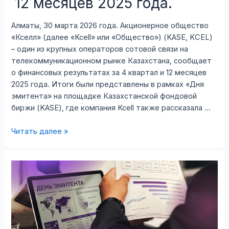
12 месяцев 2025 года.
Алматы, 30 марта 2026 года. Акционерное общество
«Кселл» (далее «Kcell» или «Общество») (KASE, KCEL)
– один из крупных операторов сотовой связи на
телекоммуникационном рынке Казахстана, сообщает
о финансовых результатах за 4 квартал и 12 месяцев
2025 года. Итоги были представлены в рамках «Дня
эмитента» на площадке Казахстанской фондовой
биржи (KASE), где компания Kcell также рассказала …
АО
Читать далее »
«Кселл»
подвел
результаты
за
4
квартал
и
12