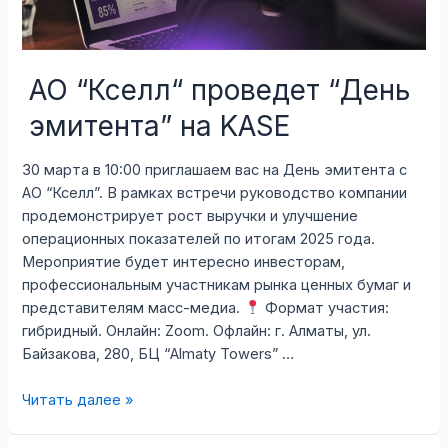
месяцев
2025
года.
АО “Кселл“ проведет “День
эмитента” на KASE
30 марта в 10:00 приглашаем вас на День эмитента с
АО “Кселл”. В рамках встречи руководство компании
продемонстрирует рост выручки и улучшение
операционных показателей по итогам 2025 года.
Мероприятие будет интересно инвесторам,
профессиональным участникам рынка ценных бумаг и
представителям масс-медиа.
Формат участия:
гибридный. Онлайн: Zoom. Офлайн: г. Алматы, ул.
Байзакова, 280, БЦ “Almaty Towers” …
АО
Читать далее »
“Кселл“
проведет