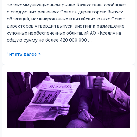
телекоммуникационном рынке Казахстана, сообщает
о следующих решениях Совета директоров: Выпуск
облигаций, номинированных в китайских юанях Совет
директоров утвердил выпуск, листинг и размещение
купонных необеспеченных облигаций АО «Кселл» на
общую сумму не более 420 000 000 …
АО
Читать далее »
Кселл
сообщает
о
выпуске
облигаций
в
китайских
юанях
и
полном
досрочном