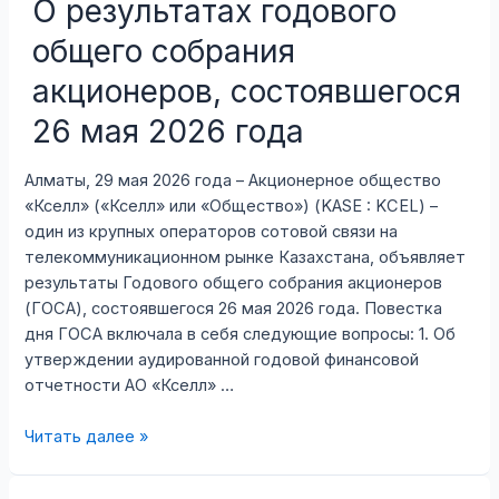
О результатах годового
выкупе
третьего
общего собрания
транша
облигаций
акционеров, состоявшегося
26 мая 2026 года
Алматы, 29 мая 2026 года – Акционерное общество
«Кселл» («Кселл» или «Общество») (KASE : KCEL) –
один из крупных операторов сотовой связи на
телекоммуникационном рынке Казахстана, объявляет
результаты Годового общего собрания акционеров
(ГОСА), состоявшегося 26 мая 2026 года. Повестка
дня ГОСА включала в себя следующие вопросы: 1. Об
утверждении аудированной годовой финансовой
отчетности АО «Кселл» …
О
Читать далее »
результатах
годового