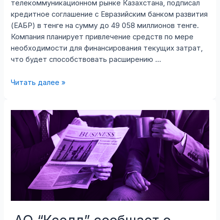
телекоммуникационном рынке Казахстана, подписал
кредитное соглашение с Евразийским банком развития
(ЕАБР) в тенге на сумму до 49 058 миллионов тенге.
Компания планирует привлечение средств по мере
необходимости для финансирования текущих затрат,
что будет способствовать расширению …
АО
Читать далее »
«Кселл»
сообщает
о
подписании
кредитного
соглашения
с
Евразийским
банком
развития